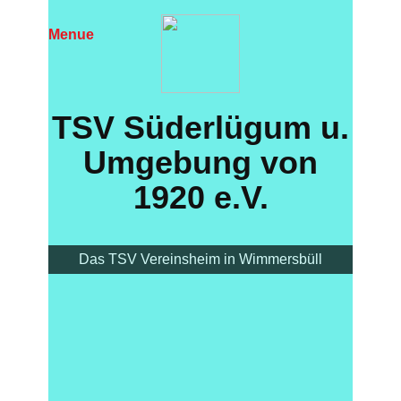
Menue
TS​V Süderlügum u.
Umgebung von
1920 e.V.
Das TSV Vereinsheim in Wimmersbüll