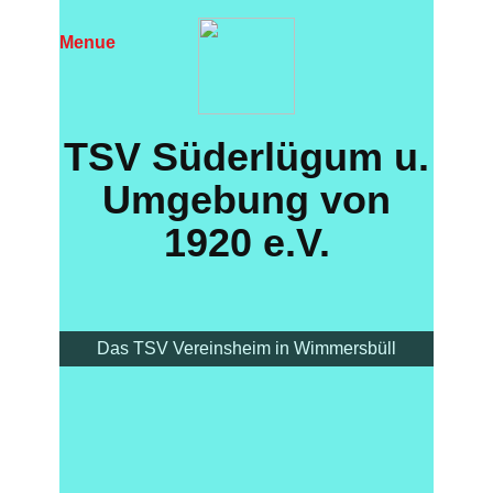
Menue
TS​V Süderlügum u.
Umgebung von
1920 e.V.
Das TSV Vereinsheim in Wimmersbüll