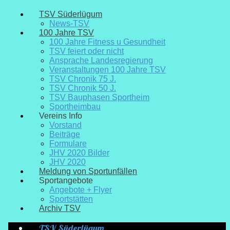
TSV Süderlügum
News-TSV
100 Jahre TSV
100 Jahre Fitness u Gesundheit
TSV feiert oder nicht
Ansprache Landesregierung
Veranstaltungen 100 Jahre TSV
TSV Chronik 75 J.
TSV Chronik 50 J.
TSV Bauphasen Sportheim
Sportheimbau
Vereins Info
Vorstand
Beiträge
Formulare
JHV 2020 Bilder
JHV 2020
Meldung von Sportunfällen
Sportangebote
Angebote + Flyer
Sportstätten
Archiv TSV
TSV Süderlügum